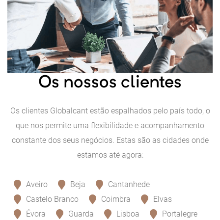
Os nossos clientes
Os clientes Globalcant estão espalhados pelo país todo, o
que nos permite uma flexibilidade e acompanhamento
constante dos seus negócios. Estas são as cidades onde
estamos até agora:
Aveiro
Beja
Cantanhede
Castelo Branco
Coimbra
Elvas
Évora
Guarda
Lisboa
Portalegre