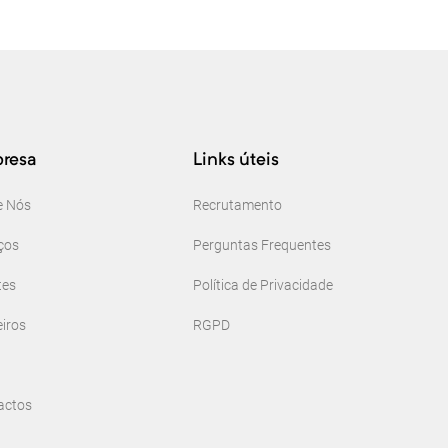
resa
Links úteis
e Nós
Recrutamento
ços
Perguntas Frequentes
tes
Política de Privacidade
iros
RGPD
actos