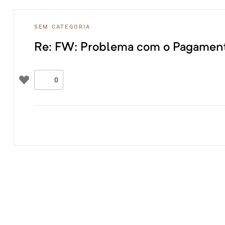
eza
SEM CATEGORIA
CP)
Re: FW: Problema com o Pagamen
0