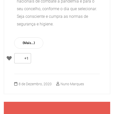
nacionais de combate à pandemia e para o
eza
seu concelho, conforme o dia que selecionar.
Seja consciente e cumpra as normas de
CP)
segurança e higiene.
(mais…)
+1
8 de Dezembro, 2020
Nuno Marques